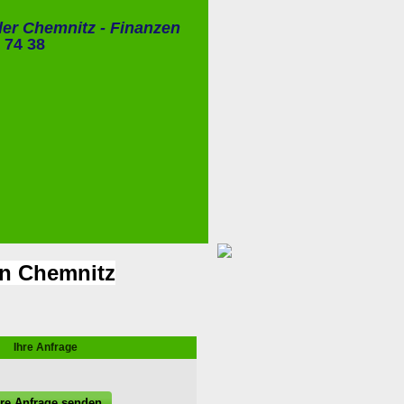
ler Chemnitz - Finanzen
 74 38
in Chemnitz
Ihre Anfrage
hre Anfrage senden