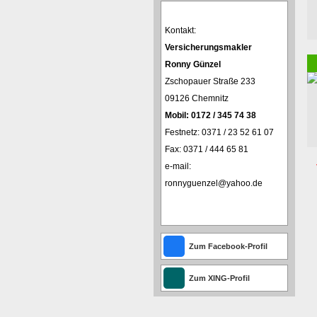
Kontakt:
Ver­sicherungs­makler
Ronny Günzel
Zschopauer Straße 233
09126 Chemnitz
Mobil: 0172 / 345 74 38
Festnetz: 0371 / 23 52 61 07
Fax: 0371 / 444 65 81
e-mail:
ronnyguenzel@yahoo.de
Zum Facebook-Profil
Zum XING-Profil