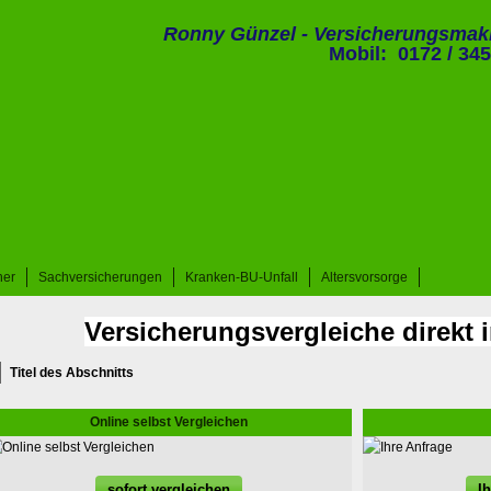
Ronny Günzel - Ver­sicherungs­mak
Mobil: 0172 / 345
ner
Sachversicherungen
Kranken-BU-Unfall
Alters­vorsorge
Versicherungsvergleiche direkt 
Titel des Abschnitts
Online selbst Vergleichen
sofort ver­gleichen
I