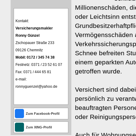
Millionenschäden, di
oder Leichtsinn ents
Kontakt:
Grundbesitzerhaftpfl
Ver­sicherungs­makler
Vermögensschäden ab
Ronny Günzel
Verkehrssicherungspf
Zschopauer Straße 233
09126 Chemnitz
Schnee befreiten Stu
Mobil: 0172 / 345 74 38
einem geparkten Aut
Festnetz: 0371 / 23 52 61 07
getroffen wurde.
Fax: 0371 / 444 65 81
e-mail:
ronnyguenzel@yahoo.de
Versichert sind dabei
persönlich zu verant
beauftragten Per­son
Zum Facebook-Profil
oder Reinigungspers
Zum XING-Profil
Auch für Wohnungsei