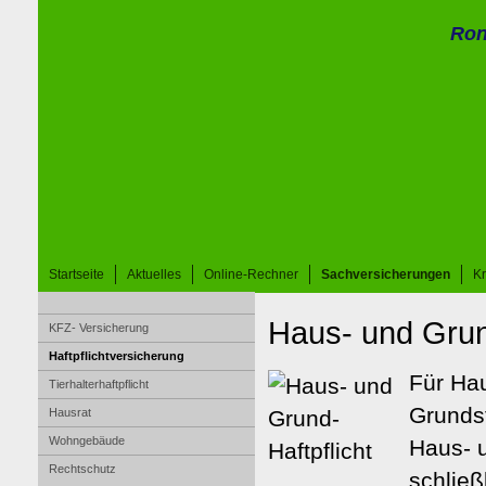
Ron
Startseite
Aktuelles
Online-Rechner
Sachversicherungen
K
Haus- und Grund
KFZ- Versicherung
Haft­pflichtversicherung
Für Ha
Tierhalterhaftpflicht
Grunds
Hausrat
Wohngebäude
Haus- u
Rechtschutz
schließ