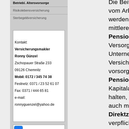
Die Be
Betriebl. Alters­vorsorge
vom Ar
Risiko­lebens­ver­si­che­rung
werden.
Ster­be­geldversicherung
mittler
Pensio
Kontakt:
Versor
Ver­sicherungs­makler
Unterne
Ronny Günzel
Versich
Zschopauer Straße 233
vorsorg
09126 Chemnitz
Mobil: 0172 / 345 74 38
Pensio
Festnetz: 0371 / 23 52 61 07
Kapital
Fax: 0371 / 444 65 81
halten,
e-mail:
auch mi
ronnyguenzel@yahoo.de
Direkt
verpfli