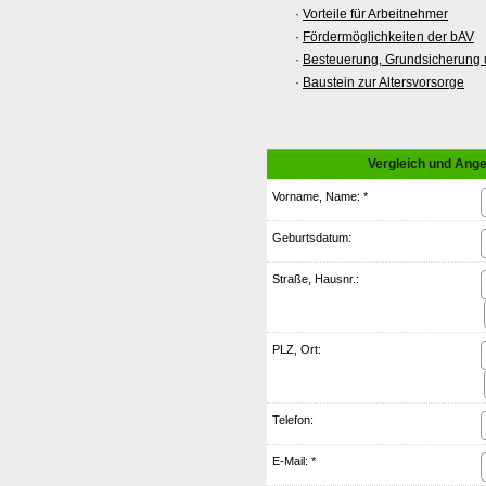
·
Vorteile für Arbeitnehmer
·
Fördermöglichkeiten der bAV
·
Besteuerung, Grundsicherung
·
Baustein zur Alters­vorsorge
Vergleich und Ange
Vorname, Name: *
Geburts­datum:
Straße, Hausnr.:
PLZ, Ort:
Telefon:
E-Mail: *