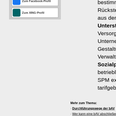
bestimm
Zum Facebook-Profil
Rückste
Zum XING-Profil
aus de
Unters
Versorg
Unterne
Gestalt
Verwal
Sozial
betrieb
SPM exi
tarifg
Mehr zum Thema:
·
Durchführungswege der bAV
·
Wer kann eine bAV abschließe