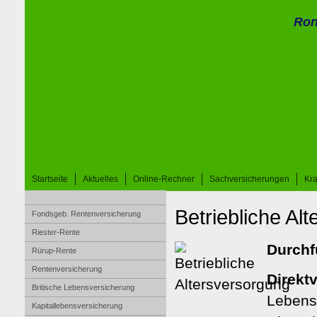
Ron
Startseite
Aktuelles
Online-Rechner
Sachversicherungen
Kr
Betriebliche Al
Fondsgeb. Rentenversicherung
Riester-Rente
Durchf
Rürup-Rente
Rentenversicherung
Direkt
Britische Lebensversicherung
Lebens
Ka­pi­tal­le­bens­ver­si­che­rung